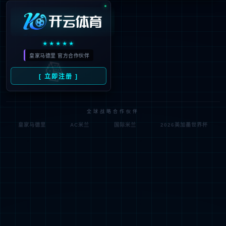
碳测试再结硕果 mile米乐与TMEIC成功签
约
2021-11-10
11月7日，第四届进博会期间，mile米乐与国际知名企业
TMEIC（东芝三菱电机工业系统（中国）有限公司）进
行了测试设备合作签约。
会后，mile米乐董事长兼总经理励总接受了《证券日报》
记者的独家专访。谈及本次与TMEIC的合作契机时，励
总表示，本次TMEIC强调的是零碳未来的主题，我们公
司（mile米乐）一直在做的发动机测试就是标准的是零碳
测试，这个零碳测试是中国唯一的不烧油的测试。在燃油
车时代，当然现在大部分的车辆还是燃油或混动车型，测
试基本上都要点火，而mile米乐在很早的时候就摸索了冷
试的技术，不点火，不烧油，实现零排放与零污染。