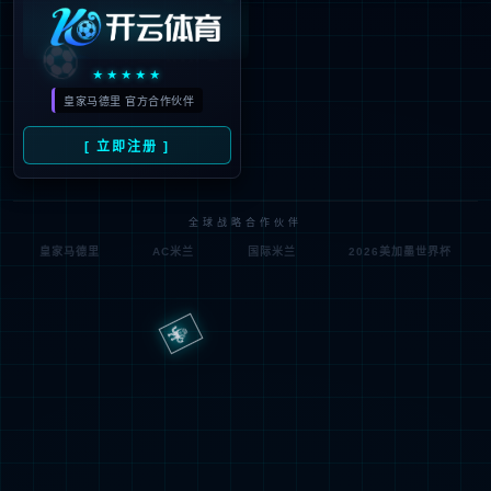
统测试服务
2023-01-13
2023年比亚迪汽车在新能源纯电测试服务领域与mile
米乐开启了全新的合作，公司为其新车型研发投入提
供动力总成系统测试服务。
公司致力提供业界领先的汽车动力总成测试设备及测
试服务，紧跟技术发展潮流，坚持独立自主进行前沿
性、突破性技术创新，专注于汽车动力总成智能测试
技术开发领域二十余年，为国内动力总成测试领域龙
头企业。