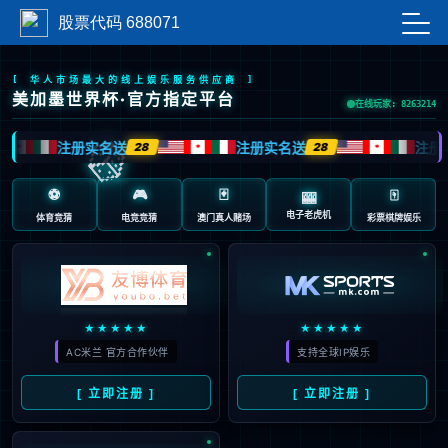
股票代码 688071
洞悉行业发展趋势
掌握公司最新资讯
当前位置：首页
新闻资讯
集团新闻
2023年mile米乐为比亚迪提供动力总成系统测试服务
2023年mile米乐为比亚迪提供动力总成系