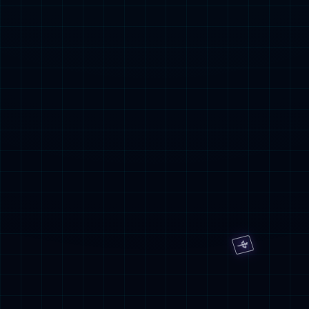
相关推荐
2022-10-01
华依检测与宁德时代(上海)签署战略框架协议
2016-11-14
​上海mile米乐集团获颁上海市专利工作试点企业
2016-09-29
2016汽车测试及质量监控博览会圆满闭幕
关于mile米乐
服务与解决方案
创新发展