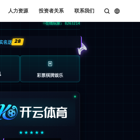
人力资源
投资者关系
联系我们